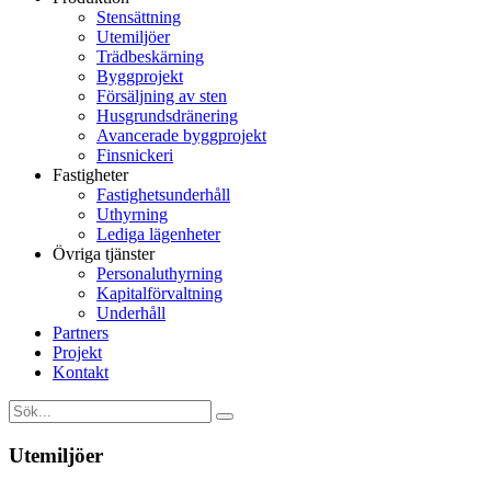
Stensättning
Utemiljöer
Trädbeskärning
Byggprojekt
Försäljning av sten
Husgrundsdränering
Avancerade byggprojekt
Finsnickeri
Fastigheter
Fastighetsunderhåll
Uthyrning
Lediga lägenheter
Övriga tjänster
Personaluthyrning
Kapitalförvaltning
Underhåll
Partners
Projekt
Kontakt
Utemiljöer