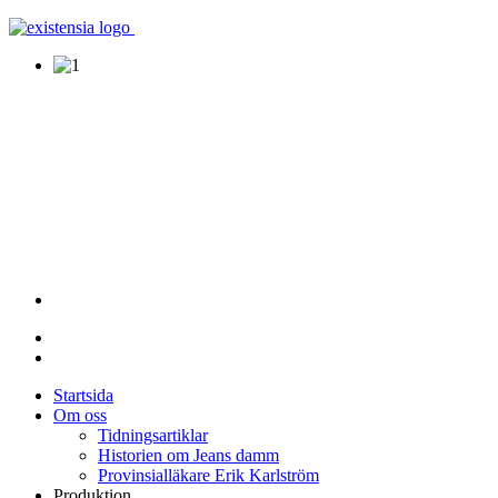
Startsida
Om oss
Tidningsartiklar
Historien om Jeans damm
Provinsialläkare Erik Karlström
Produktion