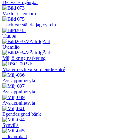
Det var en gång...
Växter i stenparti
...och var ställde jag cykeln
Trappa
Utemiljö
Miljlö kring parkering
Modern och välkomnande entré
Avslappningsyta
Avslappningsyta
Avslappningsyta
Egendesignad bänk
Synvilla
Tulpanrabatt