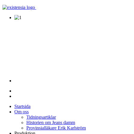
Startsida
Om oss
Tidningsartiklar
Historien om Jeans damm
Provinsialläkare Erik Karlström
Produktion