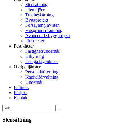
Stensättning
Utemiljöer
Trädbeskärning
Byggprojekt
Försäljning av sten
Husgrundsdränering
Avancerade byggprojekt
Finsnickeri
Fastigheter
Fastighetsunderhåll
Uthyrning
Lediga lägenheter
Övriga tjänster
Personaluthyrning
Kapitalförvaltning
Underhåll
Partners
Projekt
Kontakt
Stensättning