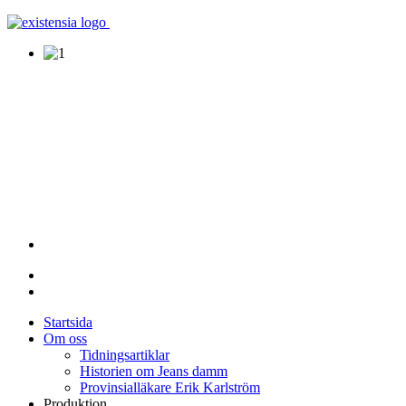
Startsida
Om oss
Tidningsartiklar
Historien om Jeans damm
Provinsialläkare Erik Karlström
Produktion