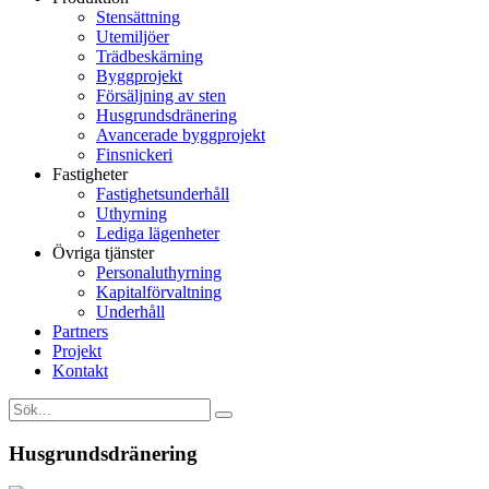
Stensättning
Utemiljöer
Trädbeskärning
Byggprojekt
Försäljning av sten
Husgrundsdränering
Avancerade byggprojekt
Finsnickeri
Fastigheter
Fastighetsunderhåll
Uthyrning
Lediga lägenheter
Övriga tjänster
Personaluthyrning
Kapitalförvaltning
Underhåll
Partners
Projekt
Kontakt
Husgrundsdränering